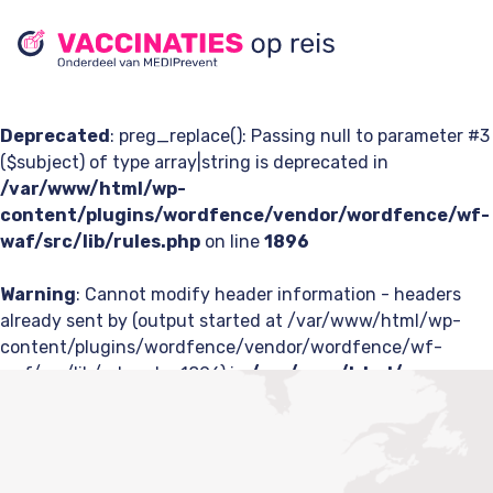
Deprecated
: preg_replace(): Passing null to parameter #3
($subject) of type array|string is deprecated in
/var/www/html/wp-
content/plugins/wordfence/vendor/wordfence/wf-
waf/src/lib/rules.php
on line
1896
Warning
: Cannot modify header information - headers
already sent by (output started at /var/www/html/wp-
content/plugins/wordfence/vendor/wordfence/wf-
waf/src/lib/rules.php:1896) in
/var/www/html/wp-
content/plugins/wp-
rocket/inc/classes/Buffer/class-cache.php
on line
212