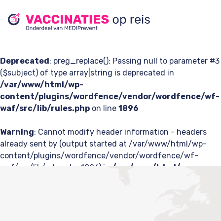
Deprecated
: preg_replace(): Passing null to parameter #3
($subject) of type array|string is deprecated in
/var/www/html/wp-
content/plugins/wordfence/vendor/wordfence/wf-
waf/src/lib/rules.php
on line
1896
Warning
: Cannot modify header information - headers
already sent by (output started at /var/www/html/wp-
content/plugins/wordfence/vendor/wordfence/wf-
waf/src/lib/rules.php:1896) in
/var/www/html/wp-
content/plugins/wp-
rocket/inc/classes/Buffer/class-cache.php
on line
212