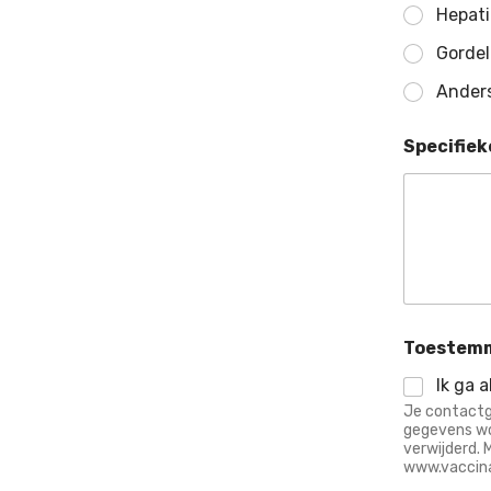
Hepati
Gordel
Ander
Specifiek
Toestem
Ik ga 
Je contactge
gegevens wo
verwijderd. 
www.vaccina