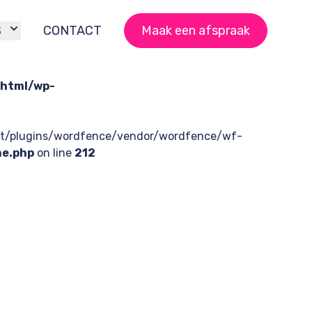
S
CONTACT
Maak een afspraak
html/wp-
tent/plugins/wordfence/vendor/wordfence/wf-
he.php
on line
212