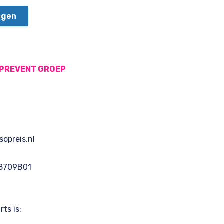
agen
PREVENT GROEP
sopreis.nl
8709B01
ts is: