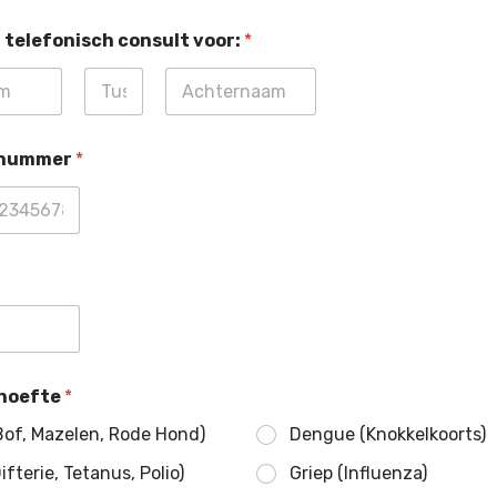
telefonisch consult voor:
*
Tussenvoegs
Achternaam
el
nnummer
*
hoefte
*
of, Mazelen, Rode Hond)
Dengue (Knokkelkoorts)
ifterie, Tetanus, Polio)
Griep (Influenza)