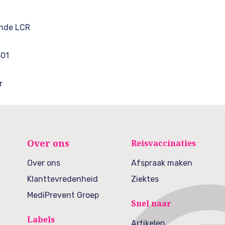
unde LCR
501
r
Over ons
Reisvaccinaties
Over ons
Afspraak maken
Klanttevredenheid
Ziektes
MediPrevent Groep
Snel naar
Labels
Artikelen