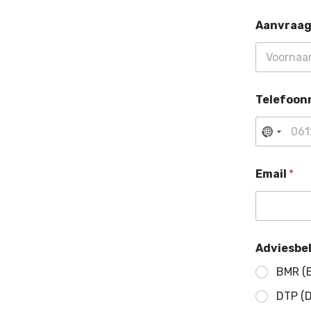
Aanvraag 
Voornaam
Telefoo
Email
*
Adviesbe
BMR (B
DTP (D