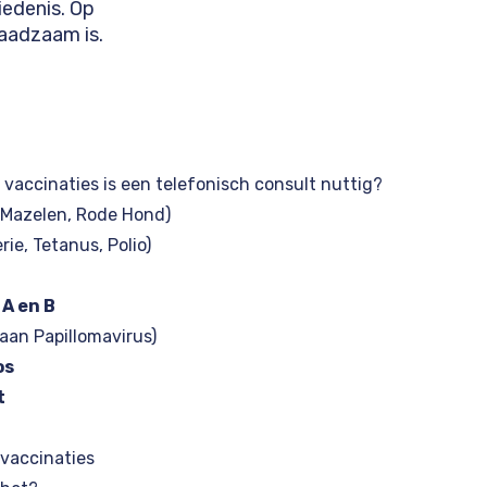
iedenis. Op
raadzaam is.
 vaccinaties is een telefonisch consult nuttig?
 Mazelen, Rode Hond)
rie, Tetanus, Polio)
 A en B
an Papillomavirus)
os
t
vaccinaties