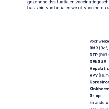
gezondheidssituatie en vaccinatiegesch
basis hiervan bepalen we of vaccineren 
Voor welke
BMR
(Bof,
DTP
(Difte
DENGUE
Hepatitis
HPV
(Huma
Gordelro
Kinkhoes
Griep
En andere 