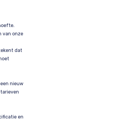
hoefte.
n van onze
etekent dat
moet
n een nieuw
 tarieven
ificatie en