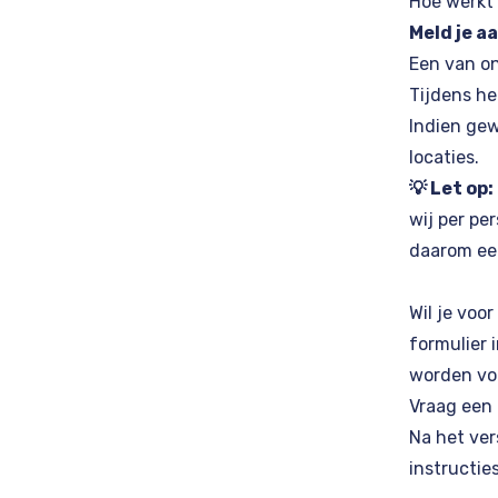
Hoe werkt
Meld je a
Een van on
Tijdens he
Indien gew
locaties.
💡 Let op:
wij per pe
daarom ee
Wil je voo
formulier 
worden voo
Vraag een 
Na het ver
instructie