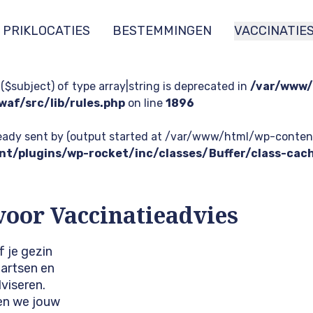
PRIKLOCATIES
BESTEMMINGEN
VACCINATIE
 ($subject) of type array|string is deprecated in
/var/www/
af/src/lib/rules.php
on line
1896
lready sent by (output started at /var/www/html/wp-con
t/plugins/wp-rocket/inc/classes/Buffer/class-cac
voor Vaccinatieadvies
f je gezin
 artsen en
viseren.
en we jouw