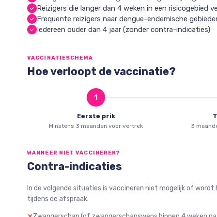
Reizigers die langer dan 4 weken in een risicogebied ve
Frequente reizigers naar dengue-endemische gebiede
Iedereen ouder dan 4 jaar (zonder contra-indicaties)
VACCINATIESCHEMA
Hoe verloopt de vaccinatie?
1
Eerste prik
T
Minstens 3 maanden voor vertrek
3 maande
WANNEER NIET VACCINEREN?
Contra-indicaties
In de volgende situaties is vaccineren niet mogelijk of wordt
tijdens de afspraak.
Zwangerschap (of zwangerschapswens binnen 4 weken na d
✕