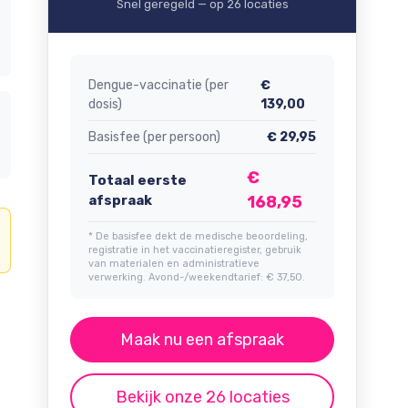
Snel geregeld — op 26 locaties
Dengue-vaccinatie (per
€
dosis)
139,00
Basisfee (per persoon)
€ 29,95
€
Totaal eerste
afspraak
168,95
* De basisfee dekt de medische beoordeling,
registratie in het vaccinatieregister, gebruik
van materialen en administratieve
verwerking. Avond-/weekendtarief: € 37,50.
Maak nu een afspraak
Bekijk onze 26 locaties