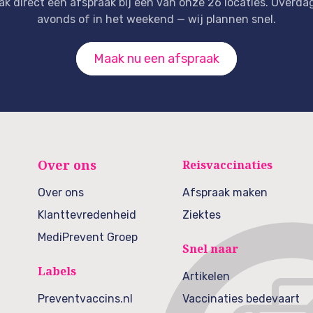
k direct een afspraak bij een van onze 26 locaties. Overdag
avonds of in het weekend — wij plannen snel.
Maak nu een afspraak
Over ons
Reisvaccinaties
Over ons
Afspraak maken
Klanttevredenheid
Ziektes
MediPrevent Groep
Snel naar
Labels
Artikelen
Preventvaccins.nl
Vaccinaties bedevaart