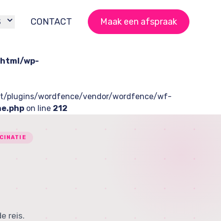
S
CONTACT
Maak een afspraak
html/wp-
tent/plugins/wordfence/vendor/wordfence/wf-
he.php
on line
212
CINATIE
e reis.