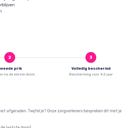
rblijven
n
2
3
weede prik
Volledig beschermd
n na de eerste dosis
Bescherming voor 4,5 jaar
 het afgeraden. Twijfel je? Onze zorgverleners bespreken dit met je
e laatste dosis)