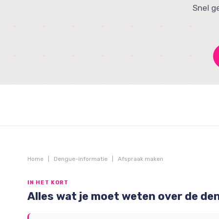
Snel g
Home
|
Dengue-informatie
|
Afspraak maken
IN HET KORT
Alles wat je moet weten over de de