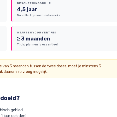
BESCHERMINGSDUUR
4,5 jaar
Na volledige vaccinatiereeks
STARTEN VOOR VERTREK
≥ 3 maanden
Tijdig plannen is essentieel
e van 3 maanden tussen de twee doses, moet je minstens 3
ak daarom zo vroeg mogelijk.
edoeld?
ibisch gebied
1 jaar geleden)