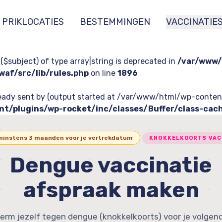
PRIKLOCATIES
BESTEMMINGEN
VACCINATIE
 ($subject) of type array|string is deprecated in
/var/www/
af/src/lib/rules.php
on line
1896
lready sent by (output started at /var/www/html/wp-con
t/plugins/wp-rocket/inc/classes/Buffer/class-cac
minstens 3 maanden voor je vertrekdatum
KNOKKELKOORTS VAC
Dengue vaccinatie
afspraak maken
rm jezelf tegen dengue (knokkelkoorts) voor je volgend