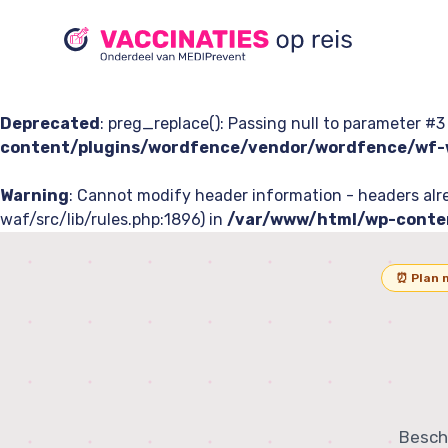
Deprecated
: preg_replace(): Passing null to parameter #3
content/plugins/wordfence/vendor/wordfence/wf-w
Warning
: Cannot modify header information - headers a
waf/src/lib/rules.php:1896) in
/var/www/html/wp-conten
⏰ Plan 
Besche