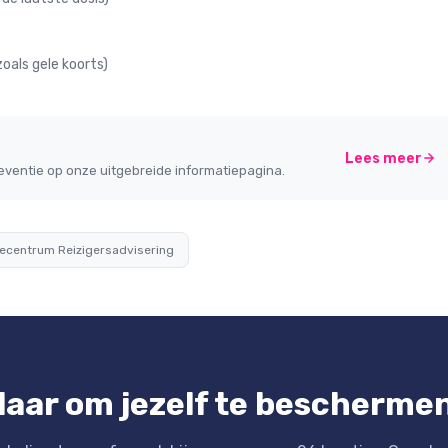
oals gele koorts)
Lees meer
eventie op onze uitgebreide informatiepagina.
atiecentrum Reizigersadvisering
laar om jezelf te bescherme