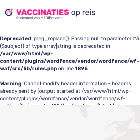
Deprecated
: preg_replace(): Passing null to parameter #3
($subject) of type array|string is deprecated in
/var/www/html/wp-
content/plugins/wordfence/vendor/wordfence/wf-
waf/src/lib/rules.php
on line
1896
Warning
: Cannot modify header information - headers
already sent by (output started at /var/www/html/wp-
content/plugins/wordfence/vendor/wordfence/wf-
waf/src/lib/rules.php:1896) in
/var/www/html/wp-
content/plugins/wp-
rocket/inc/classes/Buffer/class-cache.php
on line
212