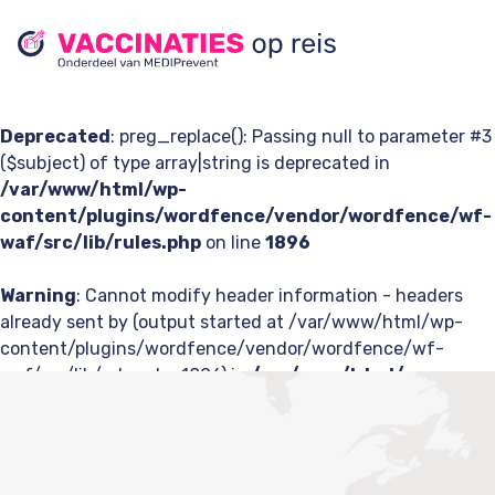
Deprecated
: preg_replace(): Passing null to parameter #3
($subject) of type array|string is deprecated in
/var/www/html/wp-
content/plugins/wordfence/vendor/wordfence/wf-
waf/src/lib/rules.php
on line
1896
Warning
: Cannot modify header information - headers
already sent by (output started at /var/www/html/wp-
content/plugins/wordfence/vendor/wordfence/wf-
waf/src/lib/rules.php:1896) in
/var/www/html/wp-
content/plugins/wp-
rocket/inc/classes/Buffer/class-cache.php
on line
212