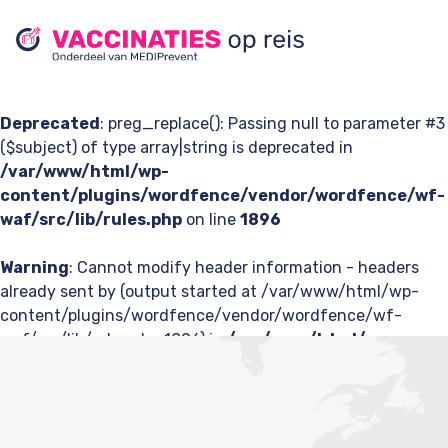
Deprecated
: preg_replace(): Passing null to parameter #3
($subject) of type array|string is deprecated in
/var/www/html/wp-
content/plugins/wordfence/vendor/wordfence/wf-
waf/src/lib/rules.php
on line
1896
Warning
: Cannot modify header information - headers
already sent by (output started at /var/www/html/wp-
content/plugins/wordfence/vendor/wordfence/wf-
waf/src/lib/rules.php:1896) in
/var/www/html/wp-
content/plugins/wp-
rocket/inc/classes/Buffer/class-cache.php
on line
212