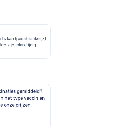
ë
rts kan (reisafhankelijk)
n zijn; plan tijdig.
cinaties gemiddeld?
an het type vaccin en
Zie onze
prijzen
.