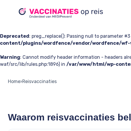
Deprecated
: preg_replace(): Passing null to parameter #3
content/plugins/wordfence/vendor/wordfence/wf-w
Warning
: Cannot modify header information - headers a
waf/src/lib/rules.php:1896) in
/var/www/html/wp-conten
Home
›
Reisvaccinaties
Waarom reisvaccinaties bela