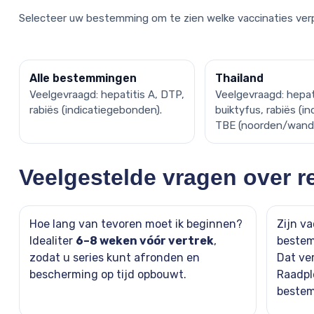
Selecteer uw bestemming om te zien welke vaccinaties verpl
Alle bestemmingen
Thailand
Veelgevraagd: hepatitis A, DTP,
Veelgevraagd: hepati
rabiës (indicatiegebonden).
buiktyfus, rabiës (ind
TBE (noorden/wande
Veelgestelde vragen over r
Hoe lang van tevoren moet ik beginnen?
Zijn va
Idealiter
6–8 weken vóór vertrek
,
beste
zodat u series kunt afronden en
Dat ver
bescherming op tijd opbouwt.
Raadpl
beste