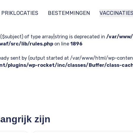
PRIKLOCATIES
BESTEMMINGEN
VACCINATIE
 ($subject) of type array|string is deprecated in
/var/www/
af/src/lib/rules.php
on line
1896
lready sent by (output started at /var/www/html/wp-con
t/plugins/wp-rocket/inc/classes/Buffer/class-cac
ngrijk zijn