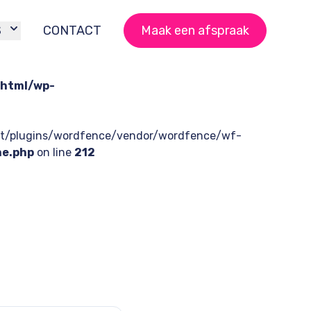
S
CONTACT
Maak een afspraak
html/wp-
tent/plugins/wordfence/vendor/wordfence/wf-
he.php
on line
212