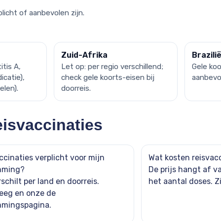
icht of aanbevolen zijn.
Zuid-Afrika
Brazili
tis A,
Let op: per regio verschillend;
Gele koo
icatie),
check gele koorts-eisen bij
aanbevole
len).
doorreis.
eisvaccinaties
ccinaties verplicht voor mijn
Wat kosten reisvac
mming?
De prijs hangt af v
schilt per land en doorreis.
het aantal doses. 
eeg en onze
de
mmingspagina
.