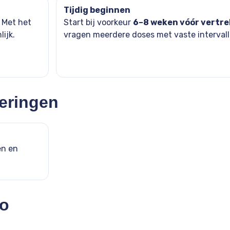
Tijdig beginnen
. Met het
Start bij voorkeur
6–8 weken vóór vertre
ijk.
vragen meerdere doses met vaste intervall
eringen
en en
io