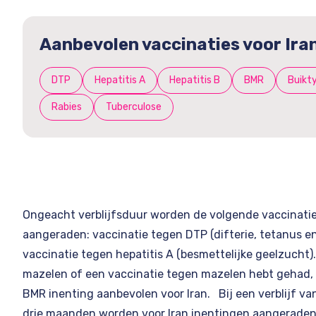
Aanbevolen vaccinaties voor Ira
DTP
Hepatitis A
Hepatitis B
BMR
Buikt
Rabies
Tuberculose
Ongeacht verblijfsduur worden de volgende vaccinatie
aangeraden: vaccinatie tegen DTP (difterie, tetanus en
vaccinatie tegen hepatitis A (besmettelijke geelzucht)
mazelen of een vaccinatie tegen mazelen hebt gehad,
BMR inenting aanbevolen voor Iran. Bij een verblijf va
drie maanden worden voor Iran inentingen aangerade