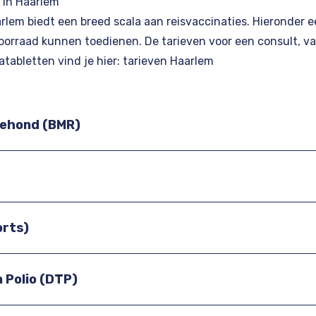
 in Haarlem
arlem biedt een breed scala aan reisvaccinaties. Hieronder 
 voorraad kunnen toedienen. De tarieven voor een consult, v
atabletten vind je hier:
tarieven Haarlem
dehond (BMR)
orts)
n Polio (DTP)