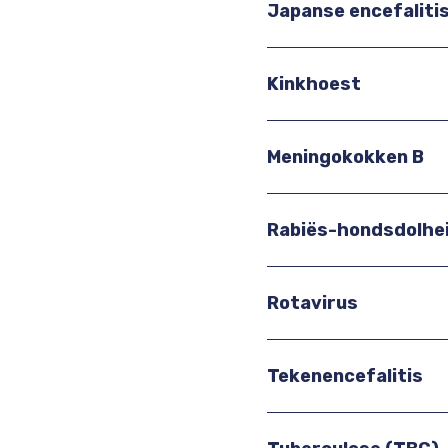
Japanse encefaliti
Kinkhoest
Meningokokken B
Rabiës-hondsdolhe
Rotavirus
Tekenencefalitis