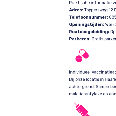
Praktische informatie v
Adres:
Tappersweg 12 D
Telefoonnummer:
085
Openingstijden:
Werkd
Routebegeleiding:
Op
Parkeren:
Gratis parke
Individueel Vaccinatiea
Bij onze locatie in Haar
achtergrond. Samen besp
malariaprofylaxe en an