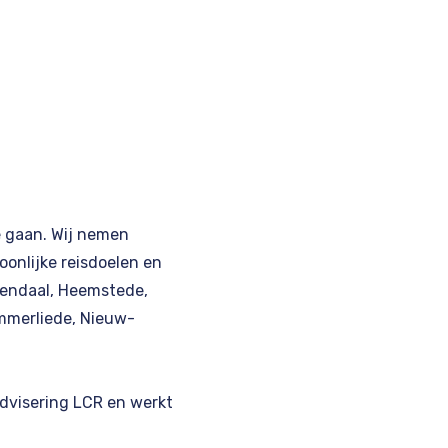
te gaan. Wij nemen
oonlijke reisdoelen en
endaal, Heemstede,
mmerliede, Nieuw-
advisering
LCR
en werkt