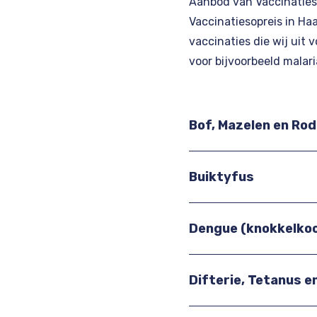
Aanbod van Vaccinaties
Vaccinatiesopreis in Ha
vaccinaties die wij uit
voor bijvoorbeeld malari
Vaccinaties Haarlem
Bof, Mazelen en Ro
Buiktyfus
Dengue (knokkelko
Difterie, Tetanus e