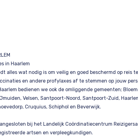
RLEM
es in Haarlem
iedt alles wat nodig is om veilig en goed beschermd op reis 
accinaties en andere profylaxes af te stemmen op jouw pers
Haarlem bedienen we ook de omliggende gemeenten; Bloem
IJmuiden, Velsen, Santpoort-Noord, Santpoort-Zuid, Haarle
oevedorp, Cruquius, Schiphol en Beverwijk.
aangesloten bij het Landelijk Coördinatiecentrum Reizigers
egistreerde artsen en verpleegkundigen.