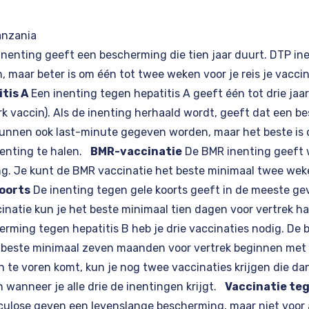
anzania
nenting geeft een bescherming die tien jaar duurt. DTP in
maar beter is om één tot twee weken voor je reis je vaccin
tis A
Een inenting tegen hepatitis A geeft één tot drie ja
rk vaccin). Als de inenting herhaald wordt, geeft dat een b
 kunnen ook last-minute gegeven worden, maar het beste is
nenting te halen.
BMR-vaccinatie
De BMR inenting geeft w
g. Je kunt de BMR vaccinatie het beste minimaal twee wek
koorts
De inenting tegen gele koorts geeft in de meeste ge
natie kun je het beste minimaal tien dagen voor vertrek h
rming tegen hepatitis B heb je drie vaccinaties nodig. De 
 beste minimaal zeven maanden voor vertrek beginnen met d
te voren komt, kun je nog twee vaccinaties krijgen die d
wanneer je alle drie de inentingen krijgt.
Vaccinatie te
ulose geven een levenslange bescherming, maar niet voor a