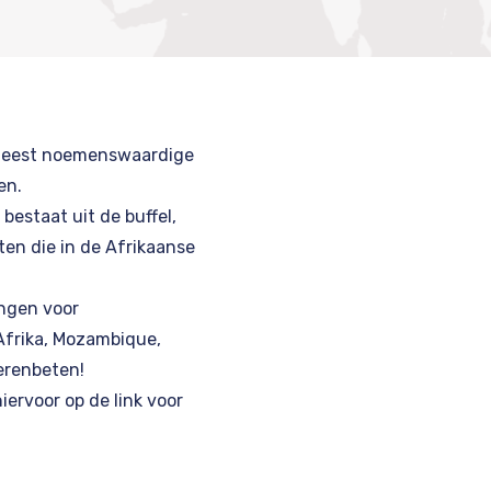
 meest noemenswaardige
en.
 bestaat uit de buffel,
en die in de Afrikaanse
ingen voor
frika
,
Mozambique
,
erenbeten!
hiervoor op de link voor