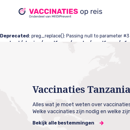
Deprecated
: preg_replace(): Passing null to parameter #3
content/plugins/wordfence/vendor/wordfence/wf-w
Warning
: Cannot modify header information - headers a
waf/src/lib/rules.php:1896) in
/var/www/html/wp-conten
Vaccinaties Tanzani
Alles wat je moet weten over vaccinatie
Welke vaccinaties zijn nodig en welke zij
Bekijk alle bestemmingen