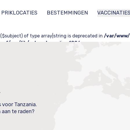
PRIKLOCATIES
BESTEMMINGEN
VACCINATIE
 ($subject) of type array|string is deprecated in
/var/www/
af/src/lib/rules.php
on line
1896
lready sent by (output started at /var/www/html/wp-con
t/plugins/wp-rocket/inc/classes/Buffer/class-cac
a
s voor Tanzania.
n aan te raden?