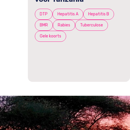
DTP
Hepatitis A
Hepatitis B
BMR
Rabies
Tuberculose
Gele koorts