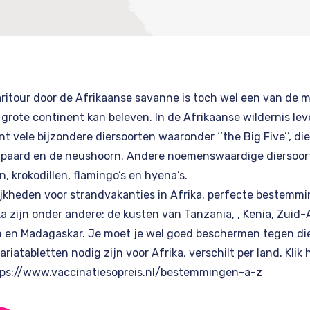
ritour door de Afrikaanse savanne is toch wel een van de
 grote continent kan beleven. In de Afrikaanse wildernis lev
t vele bijzondere diersoorten waaronder ‘’the Big Five’’, die
luipaard en de neushoorn. Andere noemenswaardige diersoort
n, krokodillen, flamingo’s en hyena’s.
elijkheden voor strandvakanties in Afrika. perfecte bestemm
ka zijn onder andere: de kusten van
Tanzania,
,
Kenia
,
Zuid-A
n
en
Madagaskar
. Je moet je wel goed beschermen tegen di
riatabletten nodig zijn voor Afrika, verschilt per land. Klik 
ps://www.vaccinatiesopreis.nl/bestemmingen-a-z