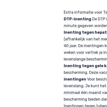
Extra informatie voor T
DTP-inenting
De DTP i
minute gegeven worden, 
Inenting tegen hepati
(afhankelijk van het me
40 jaar. De inentingen
weken voor vertrek je i
levenslange beschermin
Inenting tegen gele 
bescherming. Deze vacci
inentingen
Voor besche
levenslang. Je kunt het
minimaal één maand van 
bescherming bieden dan 
Inentingen tegen tuberc