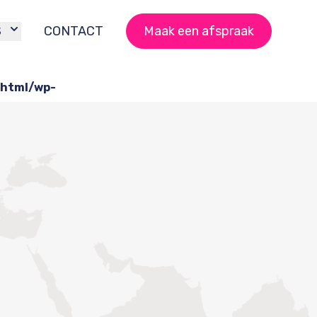
S
CONTACT
Maak een afspraak
html/wp-
tent/plugins/wordfence/vendor/wordfence/wf-
he.php
on line
212