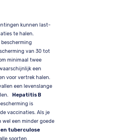
entingen kunnen last-
aties te halen.
ar bescherming
escherming van 30 tot
 om minimaal twee
aarschijnlijk een
en voor vertrek halen.
vallen een levenslange
alen.
Hepatitis B
bescherming is
e vaccinaties. Als je
an wel een minder goede
gen tuberculose
lle soorten