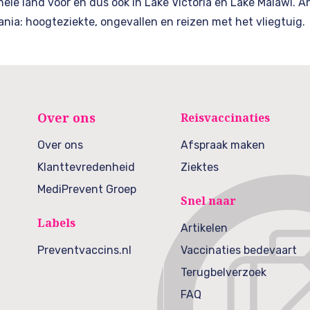
 hele land voor en dus ook in Lake Victoria en Lake Malawi. 
ia: hoogteziekte, ongevallen en reizen met het vliegtuig
Over ons
Reisvaccinaties
Over ons
Afspraak maken
Klanttevredenheid
Ziektes
MediPrevent Groep
Snel naar
Labels
Artikelen
Preventvaccins.nl
Vaccinaties bedevaart
Terugbelverzoek
FAQ